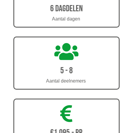
6 dagdelen
Aantal dagen

5 - 8
Aantal deelnemers

€1.095,- pp