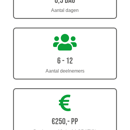
0,5 dag
Aantal dagen

6 - 12
Aantal deelnemers

€250,- pp