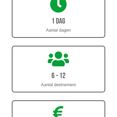

1 dag
Aantal dagen

6 - 12
Aantal deelnemers
