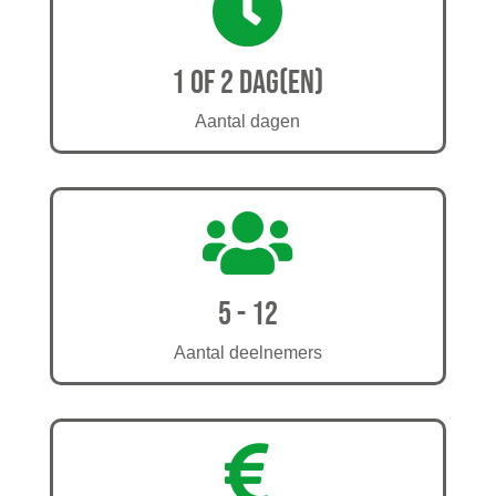

1 of 2 dag(en)
Aantal dagen

5 - 12
Aantal deelnemers
