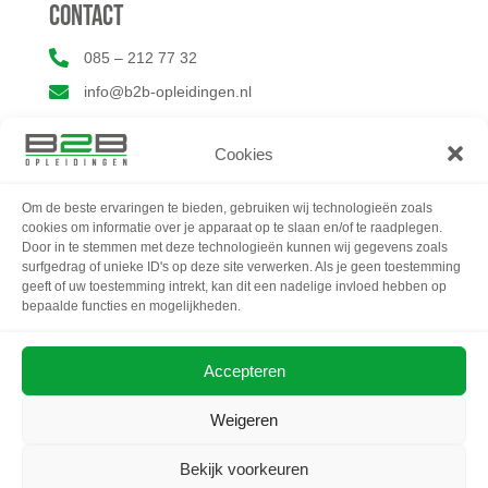
Contact

085 – 212 77 32

info@b2b-opleidingen.nl
Cookies
Om de beste ervaringen te bieden, gebruiken wij technologieën zoals
cookies om informatie over je apparaat op te slaan en/of te raadplegen.
Door in te stemmen met deze technologieën kunnen wij gegevens zoals
surfgedrag of unieke ID's op deze site verwerken. Als je geen toestemming
geeft of uw toestemming intrekt, kan dit een nadelige invloed hebben op
bepaalde functies en mogelijkheden.
Accepteren
Weigeren
Bekijk voorkeuren
©2026
B2B Opleidingen B.V.
| KVK 98627619 | BTW