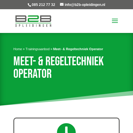
085 212 77 32
info@b2b-opleidingen.nl
Home
»
Trainingsaanbod
»
Meet- & Regeltechniek Operator
Meet- & Regeltechniek
Operator
