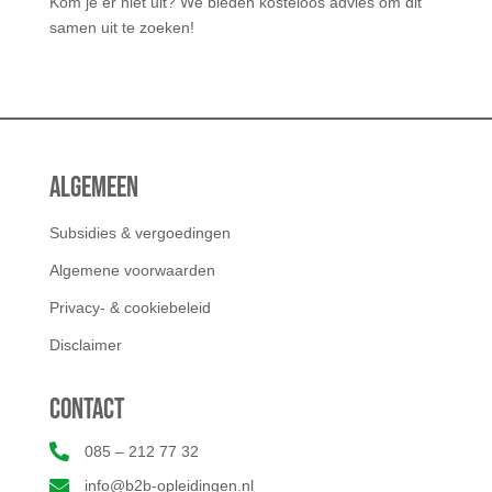
Kom je er niet uit? We bieden kosteloos advies om dit
samen uit te zoeken!
Algemeen
Subsidies & vergoedingen
Algemene voorwaarden
Privacy- & cookiebeleid
Disclaimer
Contact

085 – 212 77 32

info@b2b-opleidingen.nl