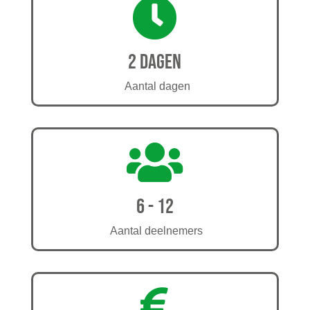

2 dagen
Aantal dagen

6 - 12
Aantal deelnemers
