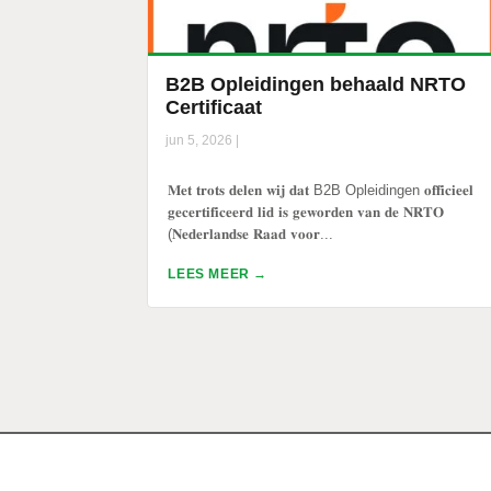
B2B Opleidingen behaald NRTO
Certificaat
jun 5, 2026
|
𝐌𝐞𝐭 𝐭𝐫𝐨𝐭𝐬 𝐝𝐞𝐥𝐞𝐧 𝐰𝐢𝐣 𝐝𝐚𝐭 B2B Opleidingen 𝐨𝐟𝐟𝐢𝐜𝐢𝐞𝐞𝐥
𝐠𝐞𝐜𝐞𝐫𝐭𝐢𝐟𝐢𝐜𝐞𝐞𝐫𝐝 𝐥𝐢𝐝 𝐢𝐬 𝐠𝐞𝐰𝐨𝐫𝐝𝐞𝐧 𝐯𝐚𝐧 𝐝𝐞 𝐍𝐑𝐓𝐎
(𝐍𝐞𝐝𝐞𝐫𝐥𝐚𝐧𝐝𝐬𝐞 𝐑𝐚𝐚𝐝 𝐯𝐨𝐨𝐫...
LEES MEER