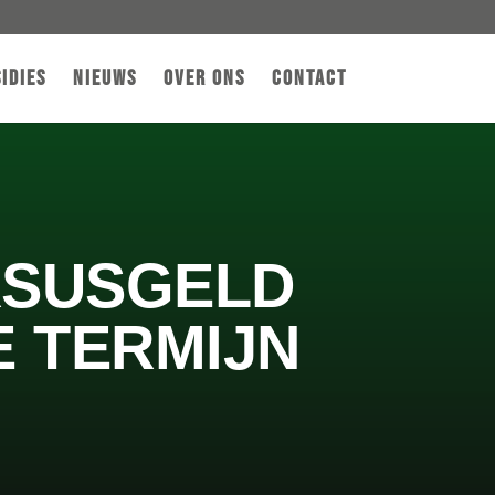
idies
Nieuws
Over ons
Contact
URSUSGELD
E TERMIJN