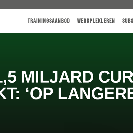
Trainingsaanbod
Werkplekleren
Subs
1,5 MILJARD C
T: ‘OP LANGER