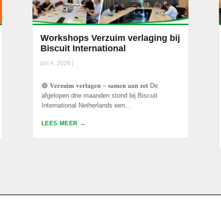
Workshops Verzuim verlaging bij
Biscuit International
jun 4, 2026
|
🟢 𝐕𝐞𝐫𝐳𝐮𝐢𝐦 𝐯𝐞𝐫𝐥𝐚𝐠𝐞𝐧 – 𝐬𝐚𝐦𝐞𝐧 𝐚𝐚𝐧 𝐳𝐞𝐭 De
afgelopen drie maanden stond bij Biscuit
International Netherlands een...
LEES MEER