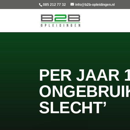
085 212 77 32
info@b2b-opleidingen.nl
PER JAAR 
ONGEBRUIK
SLECHT’